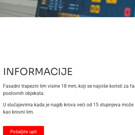
INFORMACIJE
Fasadni trapezni lim visine 18 mm, koji se najviše koristi za fa
poslovnih objekata.
U slučajevima kada je nagib krova veći od 15 stupnjeva može se
kao krovni lim.
Pošaljite upit