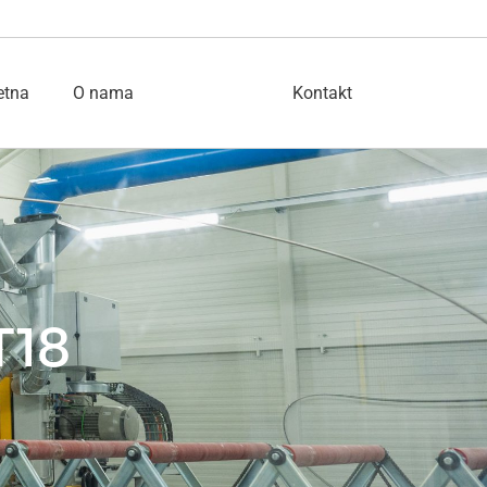
etna
O nama
Proizvodi
Kontakt
T18