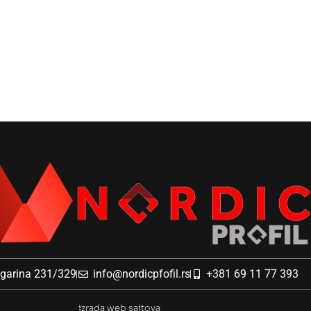
agarina 231/329
info@nordicpfofil.rs
+381 69 11 77 393
izrada web sajtova