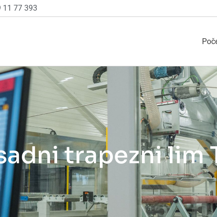
 11 77 393
Poč
sadni trapezni lim 