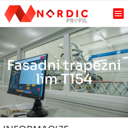
Fasadni trapezni
lim T154