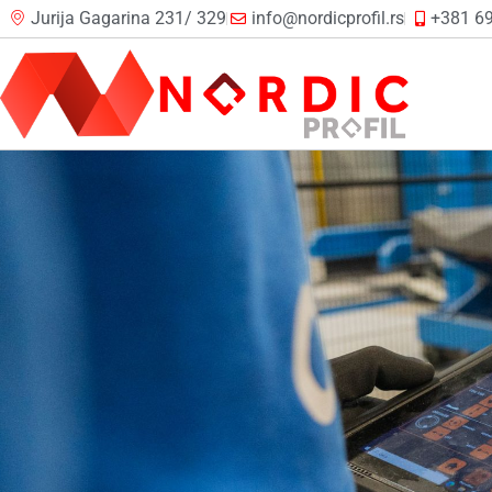
Jurija Gagarina 231/ 329
info@nordicprofil.rs
+381 69