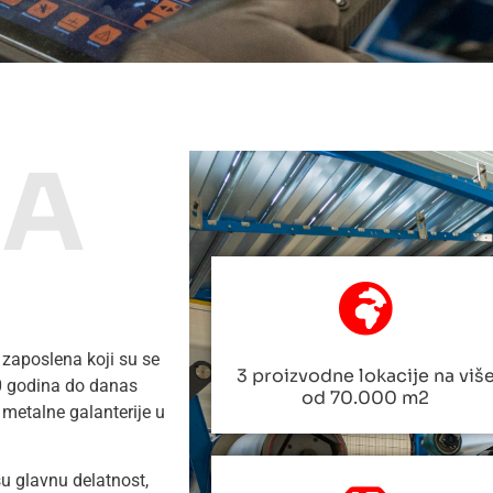
MA
 zaposlena koji su se
3 proizvodne lokacije na viš
30 godina do danas
od 70.000 m2
metalne galanterije u
šu glavnu delatnost,