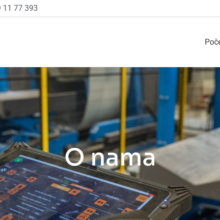
 11 77 393
Poč
O nama