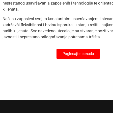
neprestanog usavršavanja zaposlenih i tehnologije te orijentac
klijenata.
Naši su zaposleni svojim konstantnim usavršavanjem i stecan
zadržavši fleksibilnost i brzinu isporuka, u stanju rešiti i najk
naših klijenata. Sve navedeno utecalo je na stvaranje pozitivn
javnosti i neprestano prilagođavanje potrebama tržišta.
Pogledajte ponudu